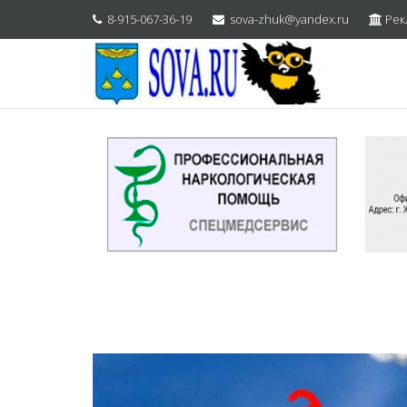
8-915-067-36-19
sova-zhuk@yandex.ru
Рек