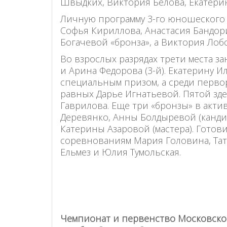
Швыдких, Виктория Белова, Екатери
Личную программу 3-го юношеского р
Софья Кириллова, Анастасия Бандори
Богачевой «бронза», а Виктория Лобо
Во взрослых разрядах трети места за
и Арина Федорова (3-й). Екатерину 
специальным призом, а среди перво
равных Дарье Игнатьевой. Пятой зде
Гаврилова. Еще три «бронзы» в акти
Деревянко, Анны Болдыревой (кандид
Катерины Азаровой (мастера). Готови
соревнованиям Мария Головина, Тат
Ельмез и Юлия Тумольская.
Чемпионат и первенство Московско