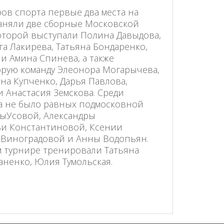
ов спорта первые два места на
заняли две сборные Московской
которой выступали Полина Давыдова,
а Лакирева, Татьяна Бондаренко,
и Амина Спинева, а также
рую команду Элеонора Могарычева,
на Купченко, Дарья Павлова,
 Анастасия Земскова. Среди
ра не было равных подмосковной
тыУсовой, Александры
и Константиновой, Ксении
 Виноградовой и Анны Водопьян.
м турнире тренировали Татьяна
аненко, Юлия Тумольская.