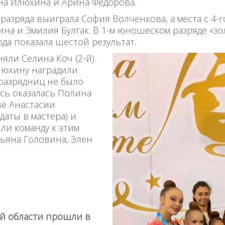
на Илюхина и Арина Федорова.
азряда выиграла София Волченкова, а места с 4-г
на и Эмилия Булгак. В 1-м юношеском разряде «зо
да показала шестой результат.
няли Селина Коч (2-й)
Илюхину наградили
разрядниц не было
сь оказалась Полина
ве Анастасии
аты в мастера) и
ли команду к этим
ьяна Головина, Элен
й области прошли в