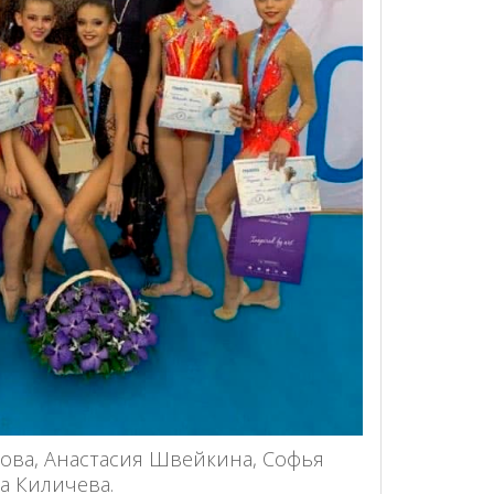
мова, Анастасия Швейкина, Софья
а Киличева.