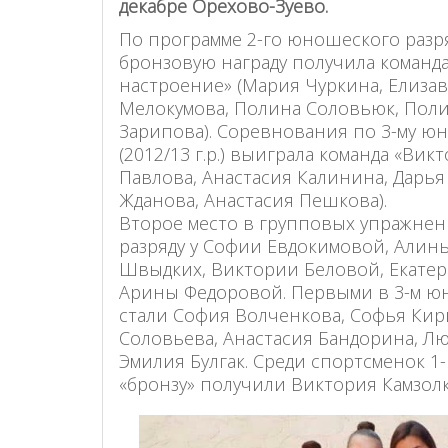
декабре
Орехово-Зуево
.
По программе 2-го юношеского разряда
бронзовую награду получила команд
настроение» (Мария Чуркина, Елизав
Мелокумова, Полина Соловьюк, Поли
Зарипова). Соревнования по 3-му ю
(2012/13 г.р.) выиграла команда «Ви
Павлова, Анастасия Калинина, Дарья
Жданова, Анастасия Пешкова).
Второе место в групповых упражнени
разряду у Софии Евдокимовой, Алин
Швыдких, Виктории Беловой, Екате
Арины Федоровой. Первыми в 3-м ю
стали София Волченкова, Софья Кир
Соловьева, Анастасия Бандорина, Л
Эмилия Булгак. Среди спортсменок 1-
«бронзу» получили Виктория Камзолк