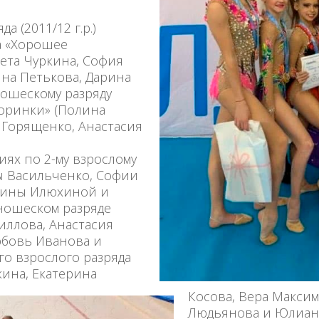
 (2011/12 г.р.)
а «Хорошее
ета Чуркина, София
на Петькова, Дарина
ношескому разряду
кторинки» (Полина
 Горященко, Анастасия
ях по 2-му взрослому
ы Васильченко, Софии
рины Илюхиной и
ношеском разряде
иллова, Анастасия
юбовь Иванова и
го взрослого разряда
ина, Екатерина
Косова, Вера Макси
Людьянова и Юлиан