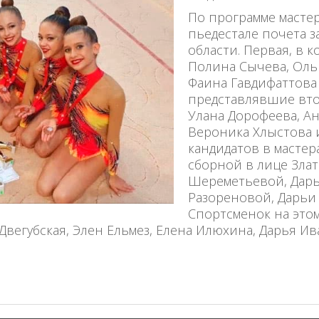
По программе мастер
пьедестале почета 
области. Первая, в 
Полина Сычева, Ольг
Фаина Гавдифаттова 
представлявшие вто
Улана Дорофеева, Ан
Вероника Хлыстова и
кандидатов в масте
сборной в лице Зла
Шереметьевой, Дарь
Разореновой, Дарьи
Спортсменок на это
Двегубская, Элен Ельмез, Елена Илюхина, Дарья Ив