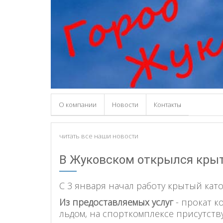
О компании
Новости
Контакты
читать все наши новости
В Жуковском открылся крыт
С 3 января начал работу крытый като
Из предоставляемых услуг
- прокат к
льдом, на спорткомплексе присутств