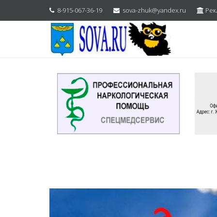
8-915-067-36-19
sova-zhuk@yandex.ru
Рек