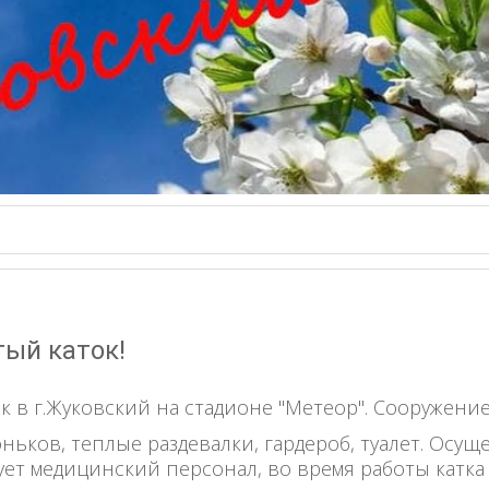
ый каток!
к в г.Жуковский на стадионе "Метеор".
Сооружение 
оньков, теплые раздевалки, гардероб, туалет. Осу
ует медицинский персонал, во время работы катка