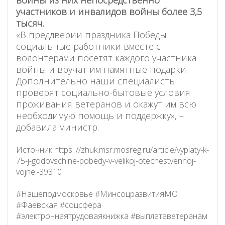
участников и инвалидов войны более 3,5
тысяч.
«В преддверии праздника Победы
социальные работники вместе с
волонтерами посетят каждого участника
войны и вручат им памятные подарки.
Дополнительно наши специалисты
проверят социально-бытовые условия
проживания ветеранов и окажут им всю
необходимую помощь и поддержку», –
добавила министр.
Источник https:
//zhuk.msr.mosreg.ru/article/vyplaty-k-
75-j-godovschine-pobedy-v-velikoj-otechestvennoj-
vojne.-39310
#Нашеподмосковье #МинсоцразвитияМО
#Фаевская #соцсфера
#электроннаятрудоваякнижка #выплатаветеранам