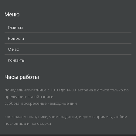
Меню
Главная
Новости
О нас
Контакты
Часы работы
понедельник-пятница с 10.00 до 14.00, встреча в офисе только по
предварительной записи
суббота, воскресенье - выходные дни
соблюдаем праздники, чтим традиции, верим в приметы, любим
пословицы и поговорки