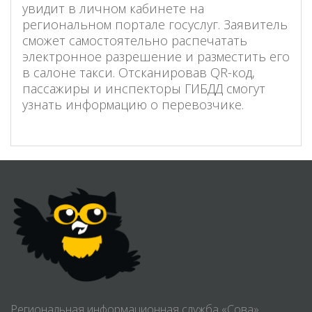
увидит в личном кабинете на
региональном портале госуслуг. Заявитель
сможет самостоятельно распечатать
электронное разрешение и разместить его
в салоне такси. Отсканировав QR-код,
пассажиры и инспекторы ГИБДД смогут
узнать информацию о перевозчике.
Региональная информационная служба «Сова»