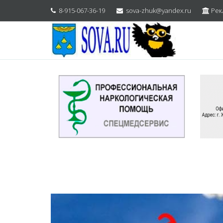
8-915-067-36-19
sova-zhuk@yandex.ru
Рек