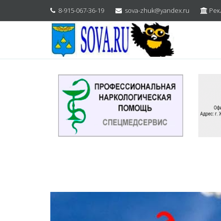
8-915-067-36-19
sova-zhuk@yandex.ru
Рек