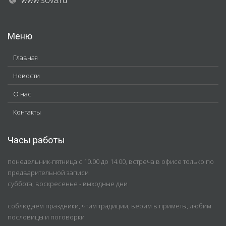
Меню
Главная
Новости
О нас
Контакты
Часы работы
понедельник-пятница с 10.00 до 14.00, встреча в офисе только по
предварительной записи
суббота, воскресенье - выходные дни
соблюдаем праздники, чтим традиции, верим в приметы, любим
пословицы и поговорки