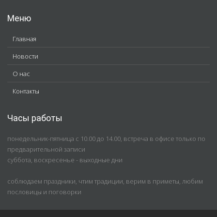
Меню
Главная
Новости
О нас
Контакты
Часы работы
понедельник-пятница с 10.00 до 14.00, встреча в офисе только по
предварительной записи
суббота, воскресенье - выходные дни
соблюдаем праздники, чтим традиции, верим в приметы, любим
пословицы и поговорки