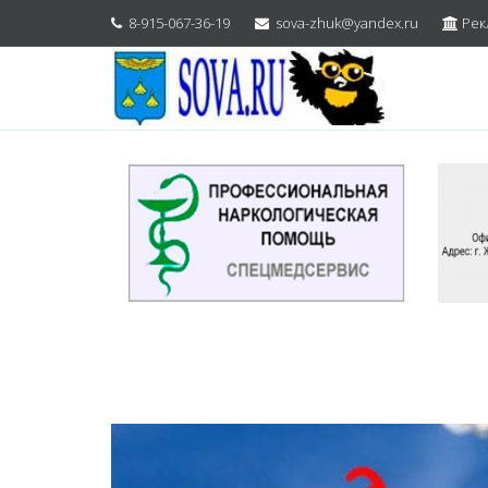
8-915-067-36-19
sova-zhuk@yandex.ru
Рек