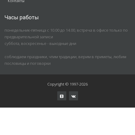
Контакты
Часы работы
понедельник-пятница с 10.00 до 14.00, встреча в офисе только по
предварительной записи
суббота, воскресенье - выходные дни
соблюдаем праздники, чтим традиции, верим в приметы, любим
пословицы и поговорки
Copyright © 1997-2026