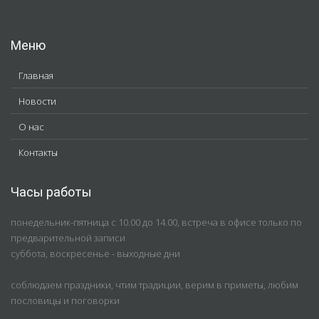
Меню
Главная
Новости
О нас
Контакты
Часы работы
понедельник-пятница с 10.00 до 14.00, встреча в офисе только по
предварительной записи
суббота, воскресенье - выходные дни
соблюдаем праздники, чтим традиции, верим в приметы, любим
пословицы и поговорки