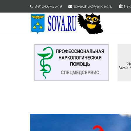
8-915-067-36-19
sova-zhuk@yandex.ru
Рек