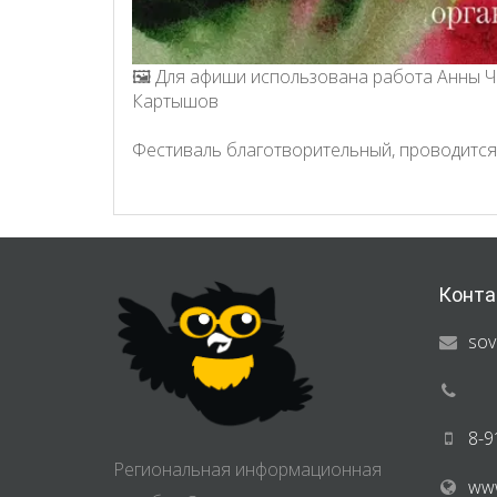
🖼️ Для афиши использована работа Анны Ч
Картышов
Фестиваль благотворительный, проводится
Конта
sov
8-9
Региональная информационная
www