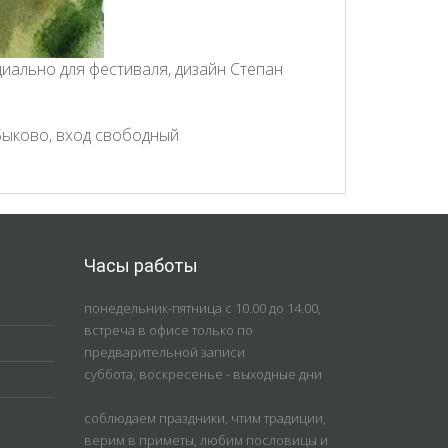
иально для фестиваля, дизайн Степан
Быково, вход свободный
Часы работы
понедельник-пятница с 10.00 до 14.00,
встреча в офисе только по
предварительной записи
суббота, воскресенье - выходные дни
соблюдаем праздники, чтим традиции,
верим в приметы, любим пословицы и