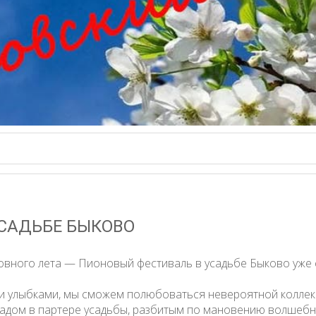
САДЬБЕ БЫКОВО
овного лета — Пионовый фестиваль в усадьбе Быково уже 
и улыбками, мы сможем полюбоваться невероятной коллек
адом в партере усадьбы, разбитым по мановению волшебн