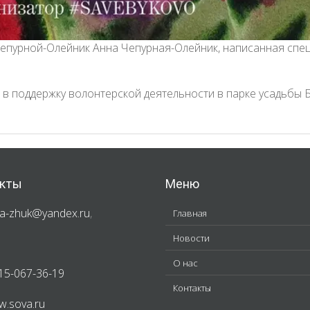
епурной-Олейник Анна Чепурная-Олейник, написанная спец
 в поддержку волонтерской деятельности в парке усадьбы 
кты
Меню
a-zhuk@yandex.ru
,
Главная
Новости
О нас
15-067-36-19
Контакты
.sova.ru