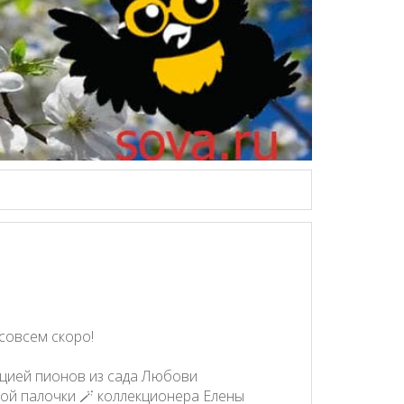
совсем скоро!
цией пионов из сада Любови
ой палочки 🪄 коллекционера Елены