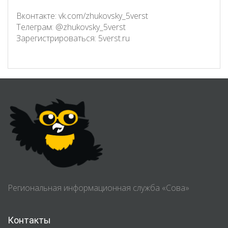
Вконтакте: vk.com/zhukovsky_5verst
Телеграм: @zhukovsky_5verst
Зарегистрироваться: 5verst.ru
Региональная информационная служба «Сова»
Контакты