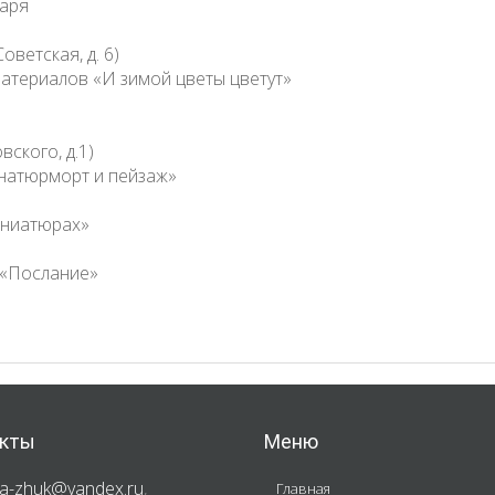
варя
оветская, д. 6)
материалов «И зимой цветы цветут»
ского, д.1)
 натюрморт и пейзаж»
иниатюрах»
 «Послание»
кты
Меню
a-zhuk@yandex.ru
,
Главная