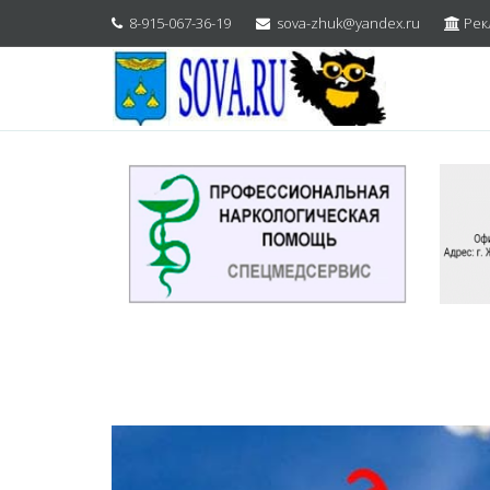
8-915-067-36-19
sova-zhuk@yandex.ru
Рек