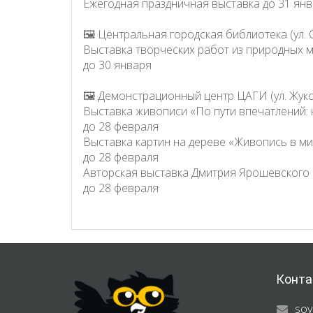
Ежегодная праздничная выставка до 31 ян
🖼 Центральная городская библиотека (ул. С
Выставка творческих работ из природных 
до 30 января
🖼 Демонстрационный центр ЦАГИ (ул. Жуков
Выставка живописи «По пути впечатлений:
до 28 февраля
Выставка картин на дереве «Живопись в м
до 28 февраля
Авторская выставка Дмитрия Ярошевского
до 28 февраля
Конта
sov