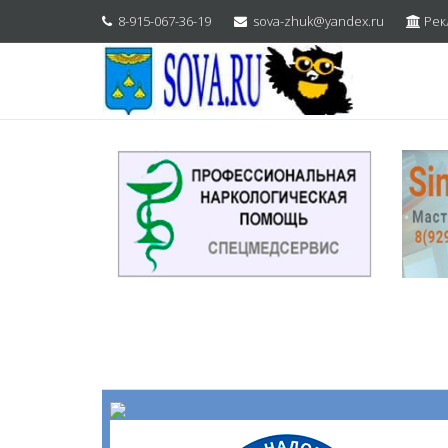
8-915-067-36-19
sova-zhuk@yandex.ru
Рек