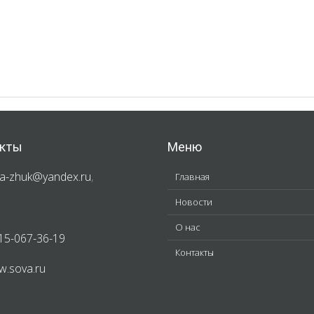
кты
Меню
a-zhuk@yandex.ru
,
Главная
Новости
О нас
15-067-36-19
Контакты
.sova.ru