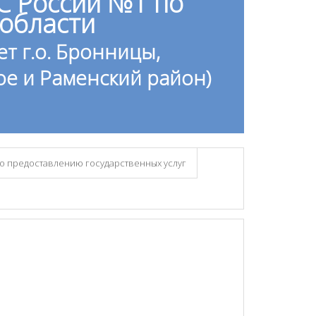
 России №1 по
области
т г.о. Бронницы,
ское и Раменский район)
по предоставлению государственных услуг