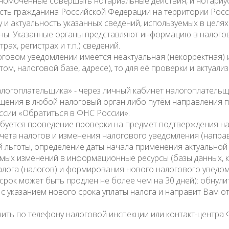
лномоченные совершать нотариальные действия, и нотариу
сть гражданина Российской Федерации на территории Рос
у и актуальность указанных сведений, используемых в целя
ы. Указанные органы представляют информацию в налогов
ах, регистрах и т.п.) сведений.
логовом уведомлении имеется неактуальная (некорректная)
ктом, налоговой базе, адресе), то для её проверки и актуа
алогоплательщика» - через личный кабинет налогоплательщ
ащения в любой налоговый орган либо путём направления 
ссии «Обратиться в ФНС России».
ебуется проведение проверки на предмет подтверждения на
чета налогов и изменения налогового уведомления (напра
льготы, определение даты начала применения актуальной н
ых изменений в информационные ресурсы (базы данных, кар
алога (налогов) и формирования нового налогового уведом
срок может быть продлен не более чем на 30 дней): обнули
 указанием нового срока уплаты налога и направит Вам о
ь по телефону налоговой инспекции или контакт-центра ФН