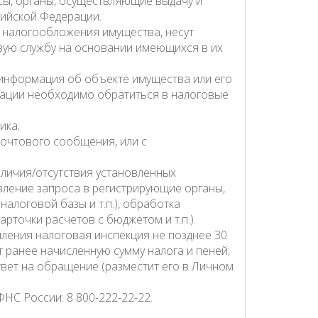
сы, органы, осуществляющие выдачу и
сийской Федерации.
х налогообложения имущества, несут
ую службу на основании имеющихся в их
 информация об объекте имущества или его
лизации необходимо обратиться в налоговые
ика;
почтового сообщения, или с
личия/отсутствия установленных
вление запроса в регистрирующие органы,
алоговой базы и т.п.), обработка
точки расчетов с бюджетом и т.п.).
ления налоговая инспекция не позднее 30
т ранее начисленную сумму налога и пеней;
твет на обращение (разместит его в Личном
С России: 8 800-222-22-22.