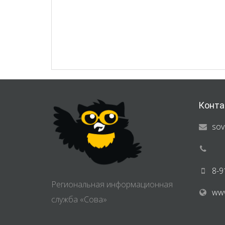
Конта
sov
8-9
Региональная информационная
www
служба «Сова»