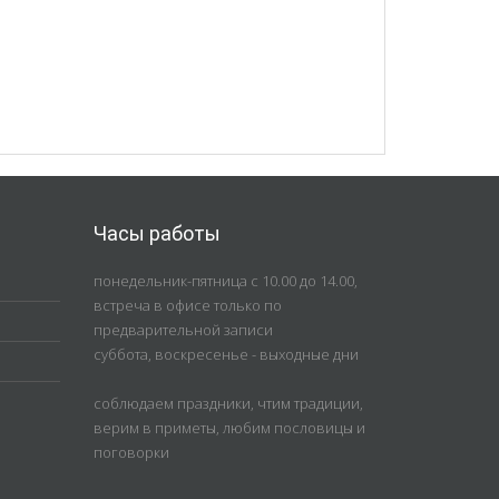
Часы работы
понедельник-пятница с 10.00 до 14.00,
встреча в офисе только по
предварительной записи
суббота, воскресенье - выходные дни
соблюдаем праздники, чтим традиции,
верим в приметы, любим пословицы и
поговорки