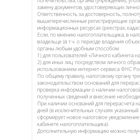
попечительства, органы (учреждения), упо
замену документов, удостоверяющих лично
Ответственность за достоверность, полнот
вышеперечисленные регистрирующие орган
информационных ресурсах (реестрах, кадастр
Если, по мнению налогоплательщика, в на
владельце (в т.ч. о периоде владения объе
органы любым удобным способом:
1) для пользователей «Личного кабинета н
2) для иных лиц: посредством личного обр
использованием интернет-сервиса ФНС Ро
По общему правилу, налоговому органу тр
законодательством оснований для перерас
проверка информации о наличии налоговой 
полученных сведений и внесение необходим
При наличии оснований для перерасчета н
дней (в исключительных случаях указанный 
сформирует новое налоговое уведомление с
кабинете налогоплательщика).
Дополнительную информацию можно получит