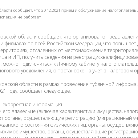
асти сообщает, что 30.12.2021 приём и обслуживание налогоплательщ
нспекция не работает.
ской области сообщает, что организовано представление
и филиалах по всей Российской Федерации, что повышает д
ерриториях, отдаленных от местонахождения территориал
ца и ИП, получить сведения из реестра дисквалифицирова
в, можно подключиться к Личному кабинету налогоплательщ
огового уведомления, о постановке на учет в налоговом ор
овской области в рамках проведения публичной информац
21 году, сообщает следующее.
и некорректная информация
его владельце (включая характеристики имущества, налог
т органы, осуществляющие регистрацию (миграционный уче
ажданского состояния физических лиц, органы, осуществля
вижимое имущество, органы, осуществляющие регистрацию 