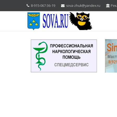
8-915-067-36-19
sova-zhuk@yandex.ru
Рек