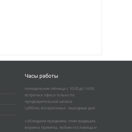
Часы работы
понедельник-пятница с 10.00 до 14.00,
встреча в офисе только по
предварительной записи
суббота, воскресенье - выходные дни
соблюдаем праздники, чтим традиции,
верим в приметы, любим пословицы и