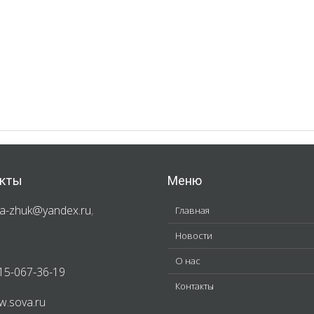
кты
Меню
a-zhuk@yandex.ru
,
Главная
Новости
О нас
15-067-36-19
Контакты
.sova.ru