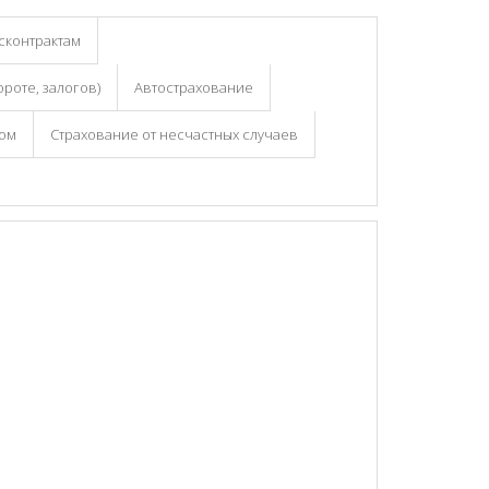
сконтрактам
роте, залогов)
Автострахование
ком
Страхование от несчастных случаев