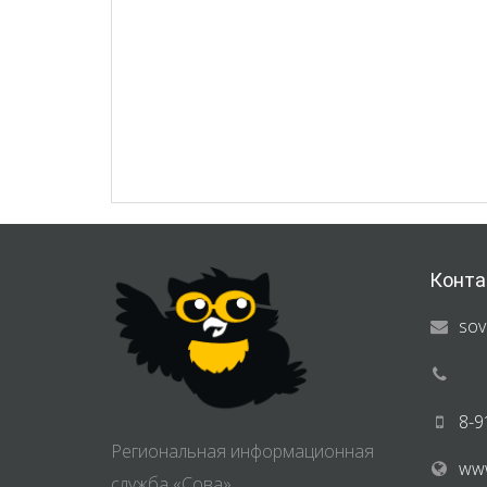
Конта
sov
8-9
Региональная информационная
www
служба «Сова»