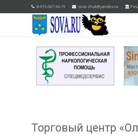
8-915-067-36-19
sova-zhuk@yandex.ru
Рек
Торговый центр «О