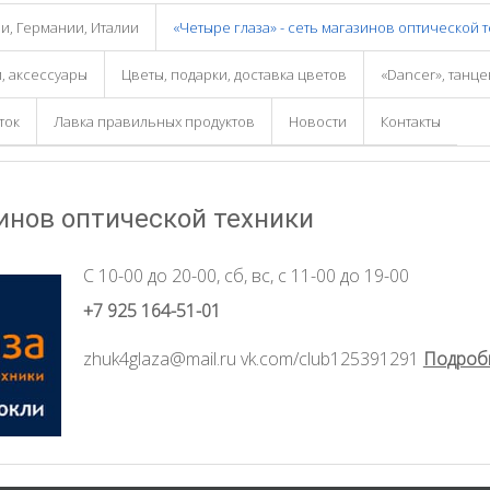
и, Германии, Италии
«Четыре глаза» - сеть магазинов оптической 
и, аксессуары
Цветы, подарки, доставка цветов
«Dancer», танц
ток
Лавка правильных продуктов
Новости
Контакты
зинов оптической техники
С 10-00 до 20-00, сб, вс, с 11-00 до 19-00
+7 925 164-51-01
zhuk4glaza@mail.ru vk.com/club125391291
Подроб