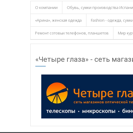
О компании
Обувь, сумки производства Испани
«Арина», женская одежда
Fashion - одежда, сумк
Ремонт сотовых телефонов, планшетов
Мир кур
«Четыре глаза» - сеть мага