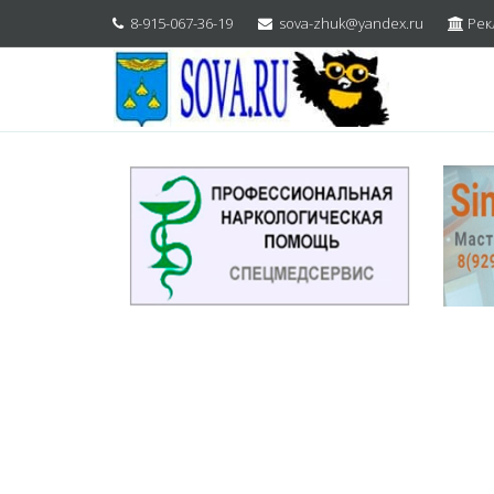
8-915-067-36-19
sova-zhuk@yandex.ru
Рек