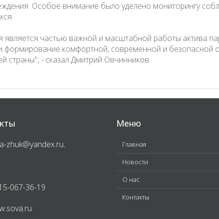
еждения. Особое внимание было уделено мониторингу соб
хся.
рая является частью важной и масштабной работы актива па
 и формирование комфортной, современной и безопасной 
й страны", - сказал Дмитрий Овчинников.
кты
Меню
a-zhuk@yandex.ru
,
Главная
Новости
О нас
15-067-36-19
Контакты
.sova.ru