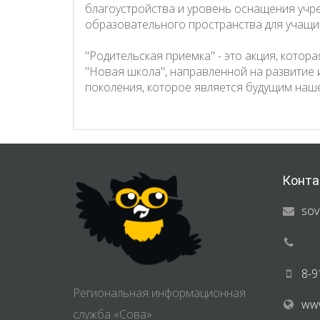
благоустройства и уровень оснащения учр
образовательного пространства для учащи
"Родительская приемка" - это акция, кото
"Новая школа", направленной на развитие
поколения, которое является будущим наше
Конта
sov
8-9
Региональная информационная
www
служба «Сова»