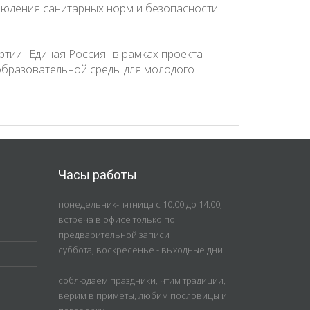
людения санитарных норм и безопасности
ртии "Единая Россия" в рамках проекта
образовательной среды для молодого
Часы работы
понедельник-пятница с 10.00 до 14.00,
встреча в офисе только по
предварительной записи
суббота, воскресенье - выходные дни
соблюдаем праздники, чтим традиции,
верим в приметы, любим пословицы и