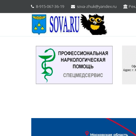
8-915-067-36-19
sova-zhuk@yandex.ru
Рек