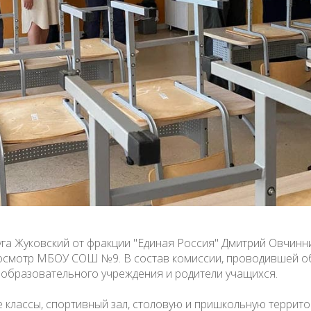
уга Жуковский от фракции "Единая Россия" Дмитрий Овчинн
осмотр МБОУ СОШ №9. В состав комиссии, проводившей об
 образовательного учреждения и родители учащихся.
 классы, спортивный зал, столовую и пришкольную террит