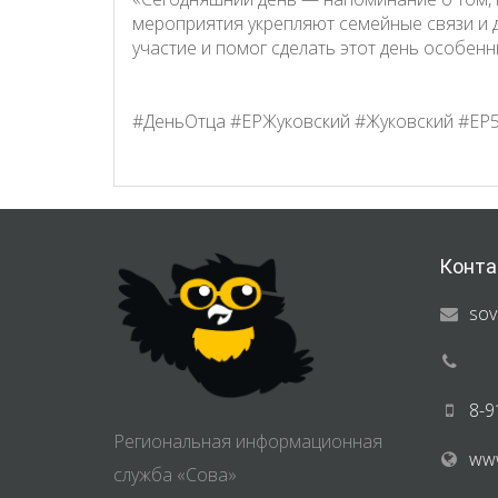
мероприятия укрепляют семейные связи и д
участие и помог сделать этот день особен
#ДеньОтца #ЕРЖуковский #Жуковский #ЕР
Конта
sov
8-9
Региональная информационная
www
служба «Сова»