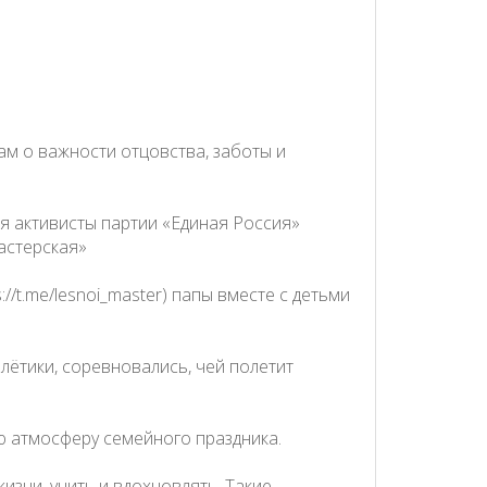
ам о важности отцовства, заботы и
 дня активисты партии «Единая Россия»
астерская»
/t.me/lesnoi_master) папы вместе с детьми
ётики, соревновались, чей полетит
ю атмосферу семейного праздника.
изни, учить и вдохновлять. Такие