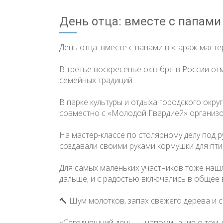
День отца: вместе с папами
День отца: вместе с папами в «гараж-масте
В третье воскресенье октября в России от
семейных традиций.
В парке культуры и отдыха городского округа
совместно с «Молодой Гвардией» организо
На мастер-классе по столярному делу под р
создавали своими руками кормушки для пти
Для самых маленьких участников тоже нашл
дальше, и с радостью включались в общее 
🔨 Шум молотков, запах свежего дерева и 
«Сегодняшний день — напоминание о том, ка