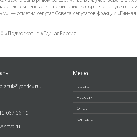
арят детям тёплые воспоминания, которые останутся с ним
ным», — отметил депутат Совета депутатов фракции «Единая
50 #Подмосковье #ЕдинаяРоссия
кты
Меню
a-zhuk@yandex.ru
,
Главная
Новости
О нас
15-067-36-19
Контакты
.sova.ru