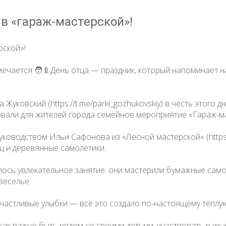
 в «гараж-мастерской»!
рской»!
мечается 🧑‍🍼День отца — праздник, который напоминает н
 Жуковский (https://t.me/parki_gozhukovskiy) в честь этого
вали для жителей города семейное мероприятие «Гараж-м
уководством Ильи Сафонова из «Лесной мастерской» (https:/
ц и деревянные самолётики.
ось увлекательное занятие: они мастерили бумажные самол
веселье.
счастливые улыбки — всё это создало по-настоящему тёплу
к важно быть рядом со своими детьми, участвовать в их ж