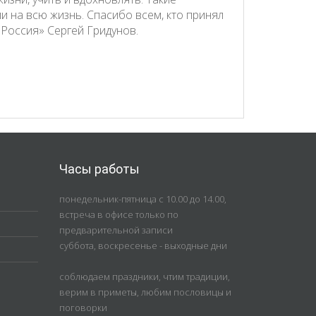
и на всю жизнь. Спасибо всем, кто принял
 Россия» Сергей Гридунов.
Часы работы
понедельник-пятница с 10.00 до 14.00,
встреча в офисе только по
предварительной записи
суббота, воскресенье - выходные дни
соблюдаем праздники, чтим традиции,
верим в приметы, любим пословицы и
поговорки