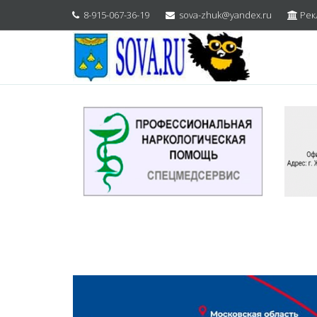
8-915-067-36-19
sova-zhuk@yandex.ru
Рек