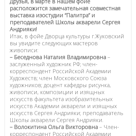
Друзья, в марте в нашем фойе
расположится замечательная совместная
выставка изостудии “Палитра” и
преподавателей Школы акварели Сергея
Андрияки!
Итак, в фойе Дворца культуры г.Жуковский
вы увидите следующих мастеров
живописи:
– Беседнова Наталия Владимировна
–
заслуженный художник РФ; член-
корреспондент Российской Академии
Художеств; член Московского Союза
художников; доцент кафедры рисунка,
живописи, композиции и изящных
искусств факультета изобразительных
искусств Академии акварели и изящных
искусств Сергея Андрияки; преподаватель
Школы акварели Сергея Андрияки.
– Волокитина Ольга Викторовна
– Член-
корреспондент Российской Академии