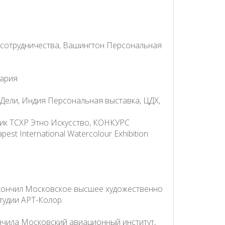
ссотрудничества, Вашингтон Персональная
цария
ю-Дели, Индия Персональная выставка, ЦДХ,
ник ТСХР Этно Искусство, КОНКУРС
est International Watercolour Exhibition
 Окончил Московское высшее художественно
тудии АРТ-Колор.
ончила Московский авиационный институт,