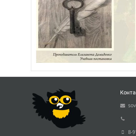
Конта
sov
8-9