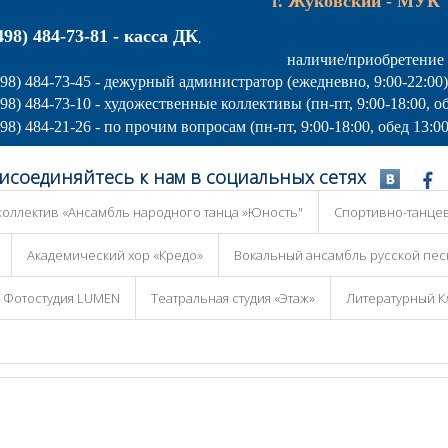
г. Жуковский - МУК
498) 484-73-81 - касса ДК
,
наличие/приобретение
498) 484-73-45 - дежурный администратор (ежедневно, 9:00-22:00)
498) 484-73-10 - художественные коллективы (пн-пт, 9:00-18:00, об
498) 484-21-26 - по прочим вопросам (пн-пт, 9:00-18:00, обед 13:00
исоединяйтесь к нам в социальных сетях
оллектив «Ансамбль народного танца »Юность"
Спортивно-танце
Академический хор «Кредо»
Вокальный ансамбль русской пес
Фотостудия LUMEN
Театральная студия «Этаж»
Литературный К