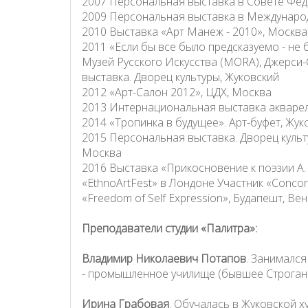
2007 Персональная выставка в Совете Фед
2009 Персональная выставка в Междунаро
2010 Выставка «Арт Манеж - 2010», Москв
2011 «Если бы все было предсказуемо - не 
Музей Русского Искусства (MORA), Джерси
выставка. Дворец культуры, Жуковский
2012 «Арт-Салон 2012», ЦДХ, Москва
2013 Интернациональная выставка акварел
2014 «Тропинка в будущее». Арт-буфет, Жук
2015 Персональная выставка. Дворец культу
Москва
2016 Выставка «Прикосновение к поэзии А.
«EthnoArtFest» в Лондоне Участник «Concorso
«Freedom of Self Expression», Будапешт, Ве
Преподаватели студии «Палитра»:
Владимир Николаевич Потапов
. Занимался
- промышленное училище (бывшее Строгано
Ирина Грабовая
. Обучалась в Жуковской 