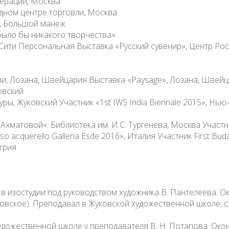
ерации, Москва
дном центре торговли, Москва
а, Большой манеж
было бы никакого творчества».
-Сити Персональная Выставка «Русский сувенир», Центр Ро
и, Лозана, Швейцария Выставка «Paysage», Лозана, Швей
овский
ры, Жуковский Участник «1st IWS India Biennale 2015», Нь
 Ахматовой». Библиотека им. И.С. Тургенева, Москва Участ
 acquerello Galleria Esde 2016», Италия Участник First Budap
нгрия
 в изостудии под руководством художника В. Пантелеева.
вское). Преподавал в Жуковской художественной школе, с
художественной школе у преподавателя В. Н. Потапова. Ок