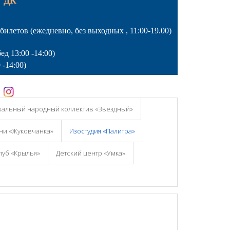
 "ДК"
 билетов
(ежедневно, без выходных , 11:00-19.00)
ед 13:00 -14:00)
 -14:00)
вальный народный коллектив «Звездный»
ни «Жуковчанка»
Изостудия «Палитра»
луб «Крылья»
Детский центр «Умка»