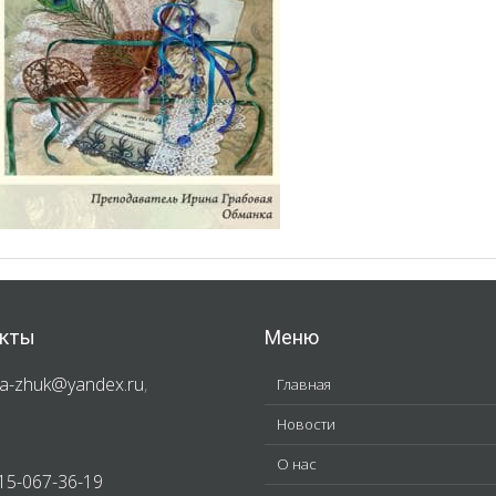
кты
Меню
a-zhuk@yandex.ru
,
Главная
Новости
О нас
15-067-36-19