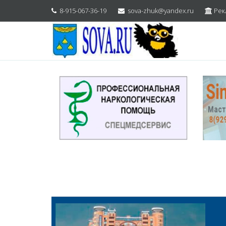
8-915-067-36-19
sova-zhuk@yandex.ru
Рек