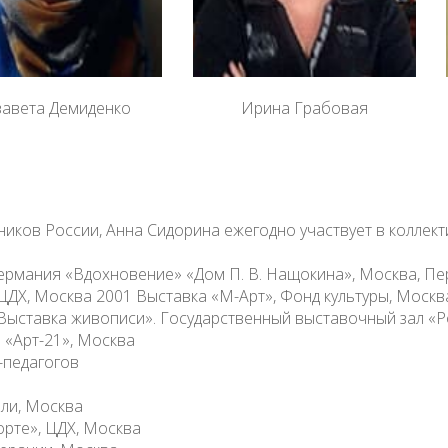
завета Демиденко
Ирина Грабовая
иков России, Анна Сидорина ежегодно участвует в коллект
 Германия «Вдохновение» «Дом П. В. Нащокина», Москва, Пе
 ЦДХ, Москва 2001 Выставка «М-Арт», Фонд культуры, Москв
«Выставка живописи». Государственный выставочный зал «
 «Арт-21», Москва
-педагогов
ли, Москва
орте», ЦДХ, Москва