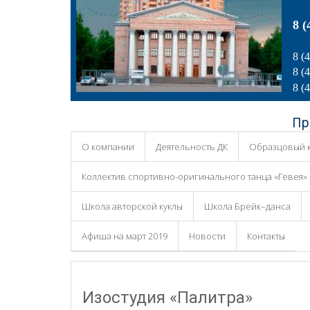
8 (
8 (
8 (
8 (
Пр
О компании
Деятельность ДК
Образцовый к
Коллектив спортивно-оригинального танца «Гевея»
Школа авторской куклы
Школа Брейк–данса
Афиша на март 2019
Новости
Контакты
Изостудия «Палитра»