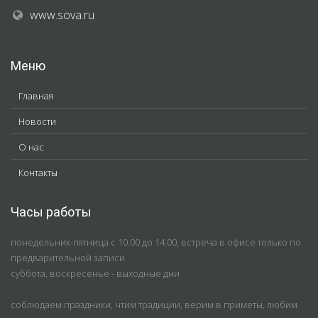
www.sova.ru
Меню
Главная
Новости
О нас
Контакты
Часы работы
понедельник-пятница с 10.00 до 14.00, встреча в офисе только по
предварительной записи
суббота, воскресенье - выходные дни
соблюдаем праздники, чтим традиции, верим в приметы, любим