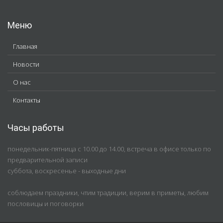
Меню
Главная
Новости
О нас
Контакты
Часы работы
понедельник-пятница с 10.00 до 14.00, встреча в офисе только по
предварительной записи
суббота, воскресенье - выходные дни
соблюдаем праздники, чтим традиции, верим в приметы, любим
пословицы и поговорки