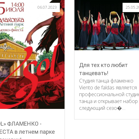
06.07.2023
25.05.
Для тех кто любит
танцевать!
Студия танца фламенко
Viento de faldas является
профессиональной студи
танца и открывает набор
следующий сезо�…
OL» ФЛАМЕНКО -
ЕСТА в летнем парке