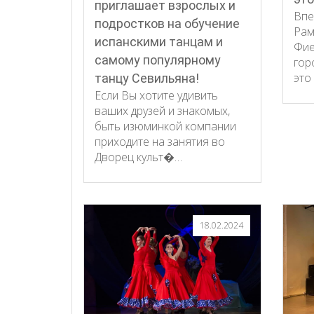
приглашает взрослых и
Впе
подростков на обучение
Рам
испанскими танцам и
Фие
самому популярному
гор
это
танцу Севильяна!
Если Вы хотите удивить
ваших друзей и знакомых,
быть изюминкой компании
приходите на занятия во
Дворец культ�…
18.02.2024