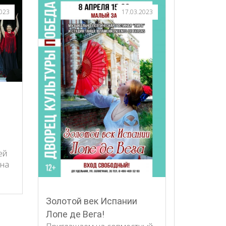
2023
17.03.2023
ей
 на
Золотой век Испании
Лопе де Вега!