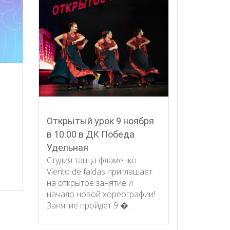
Открытый урок 9 ноября
в 10:00 в ДК Победа
Удельная
Студия танца фламенко
Viento de faldas приглашает
на открытое занятие и
начало новой хореографии!
Занятие пройдет 9 �…