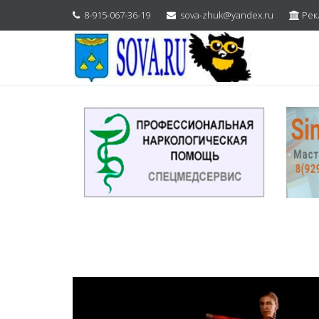
8-915-067-36-19
sova-zhuk@yandex.ru
Рек