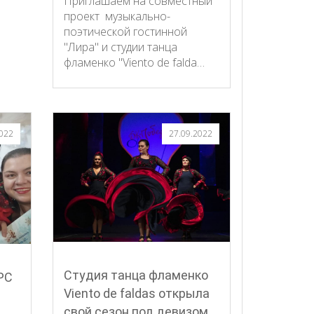
Приглашаем на совместный
проект музыкально-
поэтической гостинной
"Лира" и студии танца
фламенко "Viento de falda…
2022
27.09.2022
Студия танца фламенко
РС
Viento de faldas открыла
свой сезон под девизом