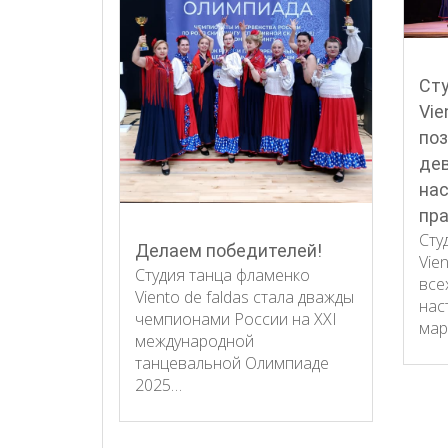
Ст
Vie
поз
дев
на
пра
Сту
Делаем победителей!
Vie
Студия танца фламенко
все
Viento de faldas стала дважды
нас
чемпионами России на XXI
мар
международной
танцевальной Олимпиаде
2025…