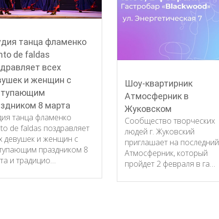
удия танца фламенко
nto de faldas
дравляет всех
ушек и женщин с
Шоу-квартирник
ступающим
Атмосферник в
здником 8 марта
Жуковском
дия танца фламенко
Сообщество творческих
nto de faldas поздравляет
людей г. Жуковский
х девушек и женщин с
приглашает на последний
тупающим праздником 8
Атмосферник, который
та и традицио…
пройдет 2 февраля в га…