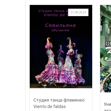
31.08.2024
Студия танца фламенко
Ун
Viento de faldas
это