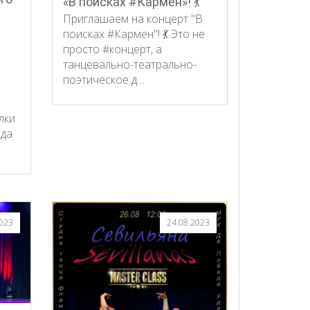
«В поисках #Кармен»! 💃
Приглашаем на концерт "В
поисках #Кармен"! 💃 Это не
просто #концерт, а
танцевально-театрально-
поэтическое д…
лки
еда
2023
24.08.2023