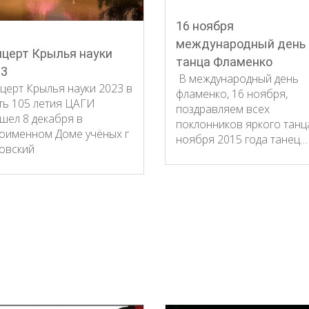
16 ноября
международный день
церт Крылья науки
танца Фламенко
23
В международный день
церт Крылья науки 2023 в
фламенко, 16 ноября,
ть 105 летия ЦАГИ
поздравляем всех
шел 8 декабря в
поклонников яркого танца
оименном Доме учёных г
ноября 2015 года танец…
овский