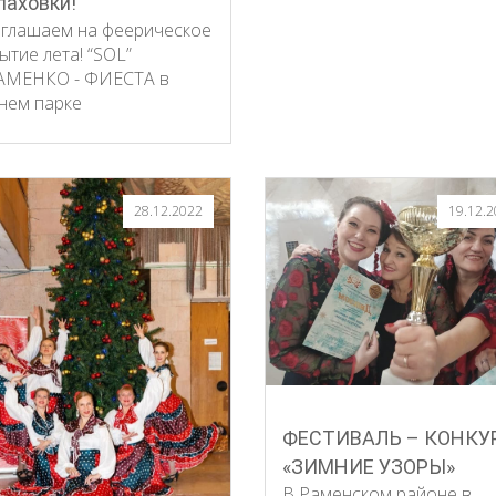
лаховки!
глашаем на феерическое
ытие лета! “SOL”
МЕНКО - ФИЕСТА в
нем парке
28.12.2022
19.12.
ФЕСТИВАЛЬ – КОНКУ
«ЗИМНИЕ УЗОРЫ»
В Раменском районе в