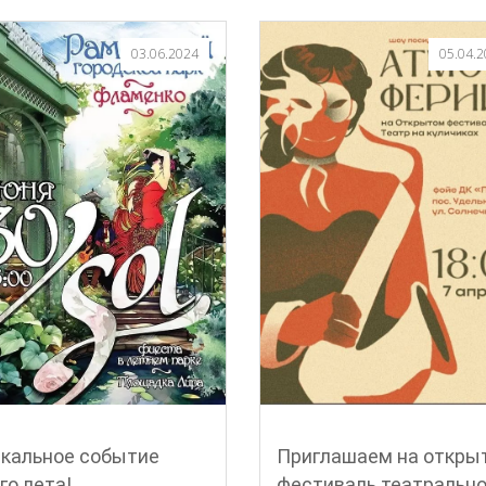
03.06.2024
05.04.
икальное событие
Приглашаем на откры
го лета!
фестиваль театрально