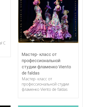
! С
Мастер- класс от
профессиональной
студии фламенко Viento
de faldas
Мастер- класс от
профессиональной студии
фламенко Viento de faldas