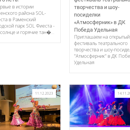
рвые в истории
творчества и шоу-
енского района SOL-
посиделки
ста в Раменский
«Атмосферник» в ДК
одской парк SOL Фиеста -
Победа Удельная
 солнце и горячие тан�…
Приглашаем на открытый
фестиваль театрального
творчества и шоу-посиде
"Атмосферник" в ДК Поб
Удельная
11.12.2023
14.11.